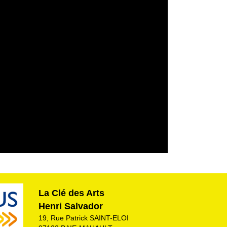
La Clé des Arts
Henri Salvador
19, Rue Patrick SAINT-ELOI