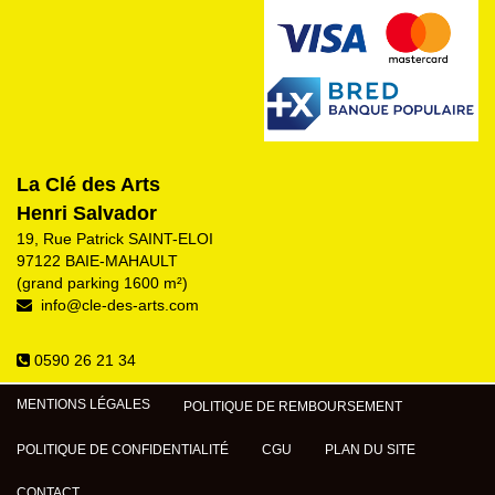
La Clé des Arts
Henri Salvador
19, Rue Patrick SAINT-ELOI
97122 BAIE-MAHAULT
(grand parking 1600 m²)
info@cle-des-arts.com
0590 26 21 34
MENTIONS LÉGALES
POLITIQUE DE REMBOURSEMENT
POLITIQUE DE CONFIDENTIALITÉ
CGU
PLAN DU SITE
CONTACT